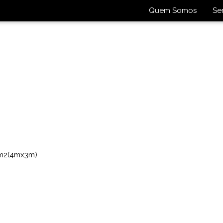
Quem Somos
Se
2m2(4mx3m)